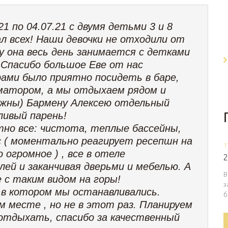
1 по 04.07.21 с двумя детьми 3 и 8
ал всех! Наши девочки не отходили от
у она весь день занимается с детками
. Спасибо большое Еве от нас
рами было приятно посидеть в баре,
иматором, а мы отдыхаем рядом и
нужны) Бармену Алексею отдельный
ливый парень!
тно все: чистота, теплые бассейны,
ис ( моментально реагирует ресепшн на
1
огромное ) , все в отеле
2
лей и заканчивая дверьми и мебелью. А
В
 с таким видом на горы!
з
 в котором мы останавливались.
б
 месте , но не в этот раз. Планируем
 отдыхать, спасибо за качественный