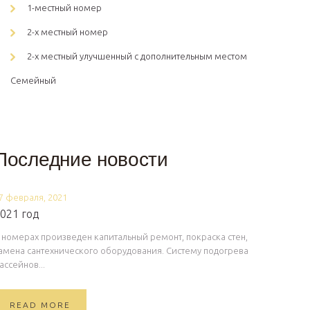
1-местный номер
2-х местный номер
2-х местный улучшенный с дополнительным местом
Семейный
Последние новости
7 февраля, 2021
021 год
 номерах произведен капитальный ремонт, покраска стен,
амена сантехнического оборудования. Систему подогрева
ассейнов...
READ MORE