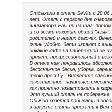
Отдыхали в отеле SeVita c 28.06.2
лет. Отель с первого дня очаров
аниматора Евы ни на шаг, потом
и со всеми находит общий "язык"
родителей и наших девочек. Вече
очень удобно, дети играют с ан
никакие кафе на набережной не 
привет, профессиональный и веж
В отеле нам понравилось абсолю
белоснежное белье, уборка, серв
твою просьбу - Виолетте спасибо 
качественное, начинаясо смесите
как приятно позавтракать в кафе
Это лучший отель на побережье,
Обычно хочется побывать в новом
в августе опять приехать к Вам