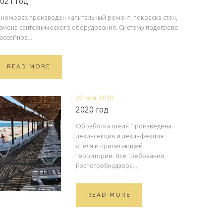
021 год
 номерах произведен капитальный ремонт, покраска стен,
амена сантехнического оборудования. Систему подогрева
ассейнов...
READ MORE
22 мая, 2018
2020 год
Обработка отеля Произведена
дезинсекция и дезинфекция
отеля и прилегающей
территории. Все требования
Роспотребнадзора...
READ MORE