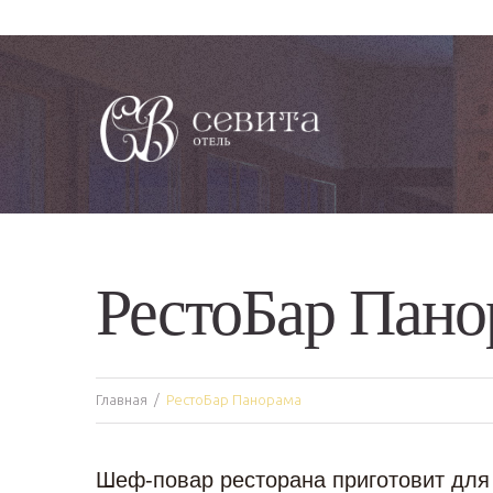
РестоБар Пано
Главная
РестоБар Панорама
Шеф-повар ресторана приготовит для