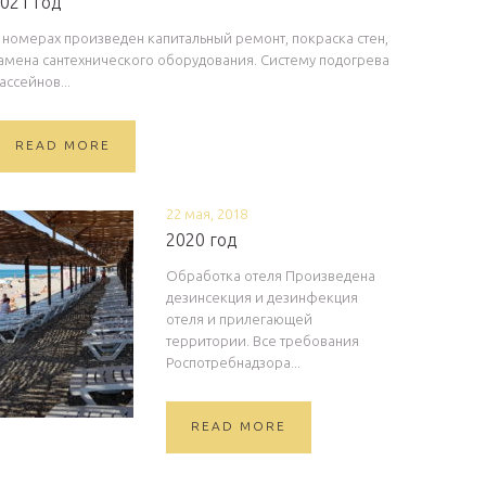
021 год
 номерах произведен капитальный ремонт, покраска стен,
амена сантехнического оборудования. Систему подогрева
ассейнов...
READ MORE
22 мая, 2018
2020 год
Обработка отеля Произведена
дезинсекция и дезинфекция
отеля и прилегающей
территории. Все требования
Роспотребнадзора...
READ MORE