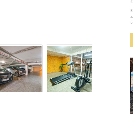
2
В
з
б