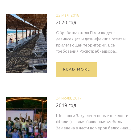
22 мая, 2018
2020 год
Обработка отеля Произведена
дезинсекция и дезинфекция отеля и
прилегающей территории. Все
требования Роспотребнадзора...
READ MORE
24 июля, 2017
2019 год
Шезлонги Закуплены новые шезлонги
(Италия). Новая балконная мебель
Заменена в части номеров балконная...