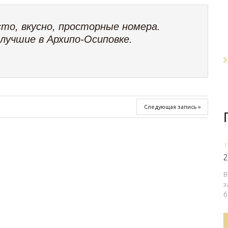
сто, вкусно, просторные номера.
лучшие в Архипо-Осиповке.
Следующая запись »
1
2
В
з
б