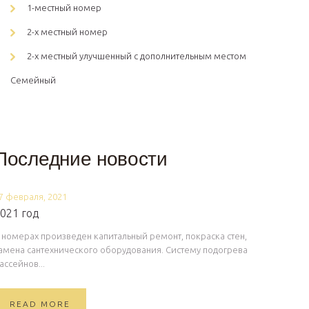
1-местный номер
2-х местный номер
2-х местный улучшенный с дополнительным местом
Семейный
Последние новости
7 февраля, 2021
021 год
 номерах произведен капитальный ремонт, покраска стен,
амена сантехнического оборудования. Систему подогрева
ассейнов...
READ MORE