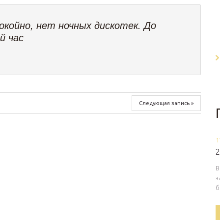
койно, нет ночных дискотек. До
й час
Следующая запись »
1
2
В
з
б