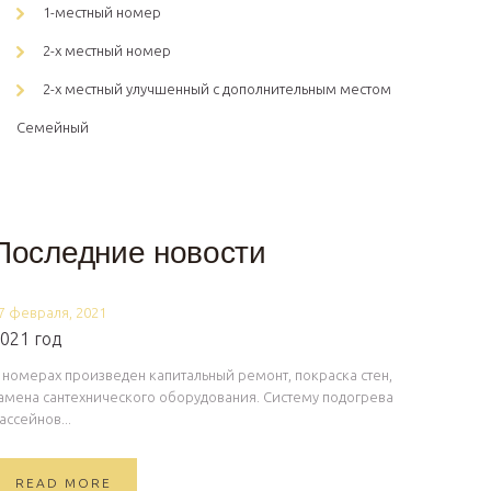
1-местный номер
2-х местный номер
2-х местный улучшенный с дополнительным местом
Семейный
Последние новости
7 февраля, 2021
021 год
 номерах произведен капитальный ремонт, покраска стен,
амена сантехнического оборудования. Систему подогрева
ассейнов...
READ MORE