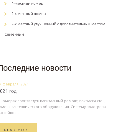
1-местный номер
2-х местный номер
2-х местный улучшенный с дополнительным местом
Семейный
Последние новости
7 февраля, 2021
021 год
 номерах произведен капитальный ремонт, покраска стен,
амена сантехнического оборудования. Систему подогрева
ассейнов...
READ MORE