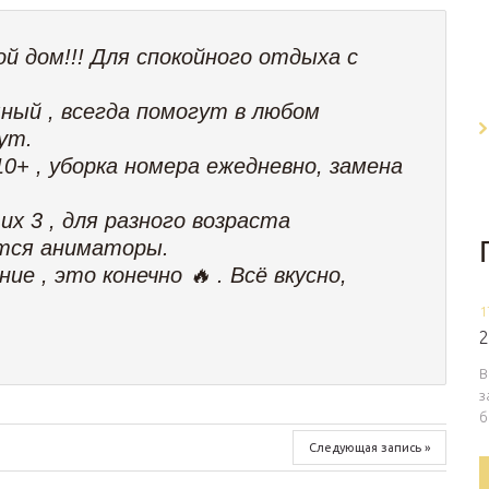
 дом!!! Для спокойного отдыха с
ный , всегда помогут в любом
ут.
+ , уборка номера ежедневно, замена
х 3 , для разного возраста
тся аниматоры.
е , это конечно 🔥 . Всё вкусно,
1
2
В
з
б
Следующая запись »