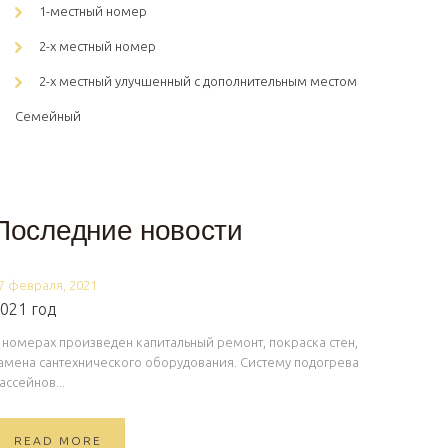
1-местный номер
2-х местный номер
2-х местный улучшенный с дополнительным местом
Семейный
Последние новости
7 февраля, 2021
021 год
 номерах произведен капитальный ремонт, покраска стен,
амена сантехнического оборудования. Систему подогрева
ассейнов...
READ MORE