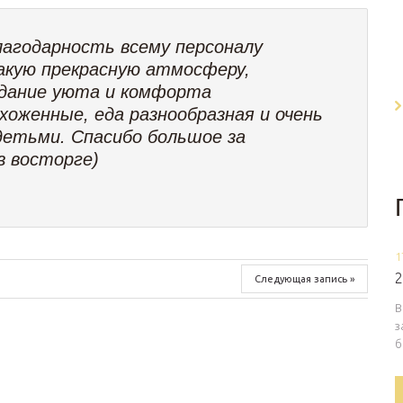
агодарность всему персоналу
акую прекрасную атмосферу,
здание уюта и комфорта
оженные, еда разнообразная и очень
 детьми. Спасибо большое за
в восторге)
1
2
Следующая запись »
В
з
б