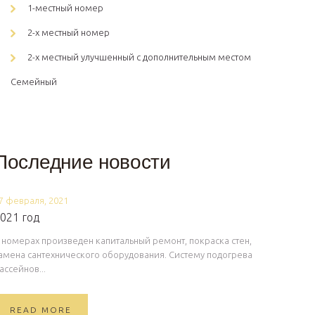
1-местный номер
2-х местный номер
2-х местный улучшенный с дополнительным местом
Семейный
Последние новости
7 февраля, 2021
021 год
 номерах произведен капитальный ремонт, покраска стен,
амена сантехнического оборудования. Систему подогрева
ассейнов...
READ MORE