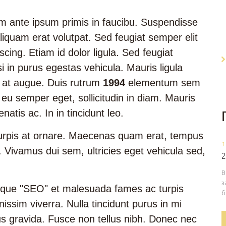
lum ante ipsum primis in faucibu. Suspendisse
liquam erat volutpat. Sed feugiat semper elit
cing. Etiam id dolor ligula. Sed feugiat
i in purus egestas vehicula. Mauris ligula
lla at augue. Duis rutrum
1994
elementum sem
eu semper eget, sollicitudin in diam. Mauris
natis ac. In in tincidunt leo.
turpis at ornare. Maecenas quam erat, tempus
1
. Vivamus dui sem, ultricies eget vehicula sed,
2
В
з
tique "SEO" et malesuada fames ac turpis
б
ssim viverra. Nulla tincidunt purus in mi
s gravida. Fusce non tellus nibh. Donec nec