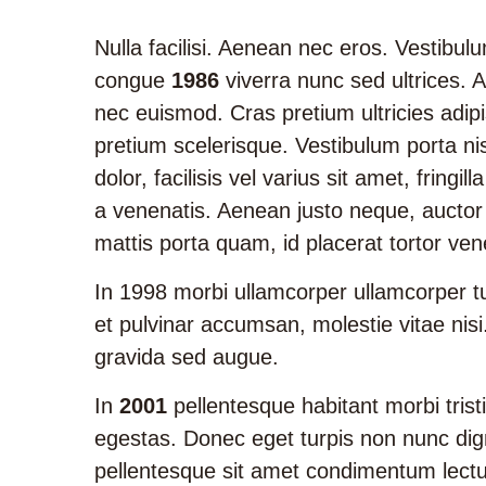
Nulla facilisi. Aenean nec eros. Vestibu
congue
1986
viverra nunc sed ultrices. A
nec euismod. Cras pretium ultricies adipis
pretium scelerisque. Vestibulum porta nis
dolor, facilisis vel varius sit amet, fringi
a venenatis. Aenean justo neque, auctor 
mattis porta quam, id placerat tortor vene
In 1998 morbi ullamcorper ullamcorper 
et pulvinar accumsan, molestie vitae nisi
gravida sed augue.
In
2001
pellentesque habitant morbi tris
egestas. Donec eget turpis non nunc digni
pellentesque sit amet condimentum lectu