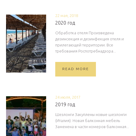
22 мая, 2018
2020 год
Обработка отеля Произведена
дезинсекция и дезинфекция отеля и
прилегающей территории. Все
требования Роспотребнадзора...
READ MORE
24 июля, 2017
2019 год
Шезлонги Закуплены новые шезлонги
(Италия). Новая балконная мебель
Заменена в части номеров балконная...