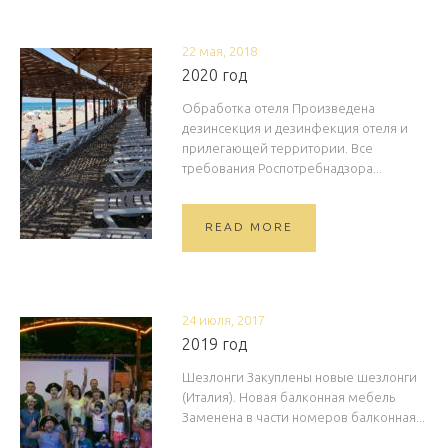
22 мая, 2018
2020 год
Обработка отеля Произведена
дезинсекция и дезинфекция отеля и
прилегающей территории. Все
требования Роспотребнадзора...
READ MORE
24 июля, 2017
2019 год
Шезлонги Закуплены новые шезлонги
(Италия). Новая балконная мебель
Заменена в части номеров балконная...