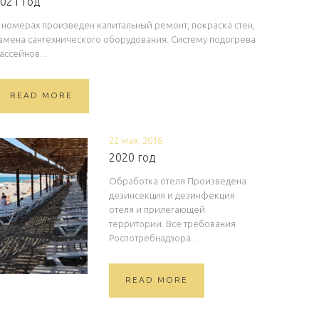
021 год
 номерах произведен капитальный ремонт, покраска стен,
амена сантехнического оборудования. Систему подогрева
ассейнов...
READ MORE
22 мая, 2018
2020 год
Обработка отеля Произведена
дезинсекция и дезинфекция
отеля и прилегающей
территории. Все требования
Роспотребнадзора...
READ MORE