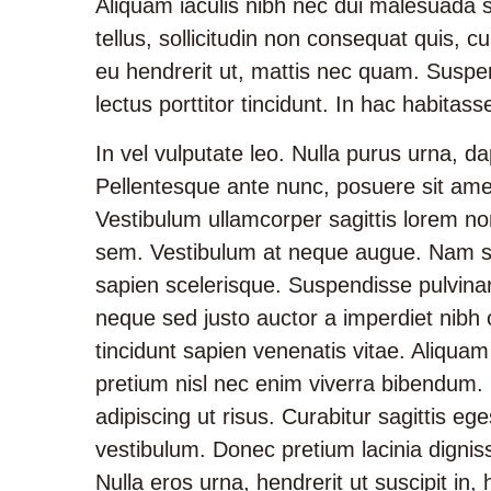
Aliquam iaculis nibh nec dui malesuada si
tellus, sollicitudin non consequat quis, 
eu hendrerit ut, mattis nec quam. Suspe
lectus porttitor tincidunt. In hac habitass
In vel vulputate leo. Nulla purus urna, dap
Pellentesque ante nunc, posuere sit amet
Vestibulum ullamcorper sagittis lorem non
sem. Vestibulum at neque augue. Nam sa
sapien scelerisque. Suspendisse pulvinar 
neque sed justo auctor a imperdiet nibh
tincidunt sapien venenatis vitae. Aliqu
pretium nisl nec enim viverra bibendum. N
adipiscing ut risus. Curabitur sagittis eg
vestibulum. Donec pretium lacinia dignis
Nulla eros urna, hendrerit ut suscipit in