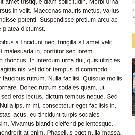
2
t amet tristique diam sollicitudin. Morbi urna
cursus in velit. Maecenas mauris metus, varius
В
з
ndisse potenti. Suspendisse pretium arcu ac
б
e platea dictumst.
ibus a tincidunt nec, fringilla sit amet velit.
 malesuada in, porttitor sed lorem.
 rhoncus. In interdum urna dui, quis ultricies
gittis nisl vel dolor tempus id commodo
faucibus rutrum. Nulla facilisi. Quisque mollis
 ornare. Donec rutrum sodales quam, ut
am sed eros lectus, dictum tempus neque. Sed
ulla ipsum mi, consectetur eget facilisis in,
estas lacus, eu tincidunt turpis sodales
sim. Vivamus blandit eleifend pellentesque.
, hendrerit at enim. Phasellus eget nulla massa.