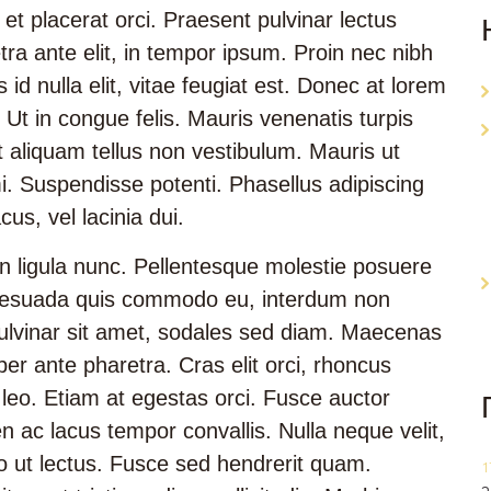
 et placerat orci. Praesent pulvinar lectus
a ante elit, in tempor ipsum. Proin nec nibh
id nulla elit, vitae feugiat est. Donec at lorem
. Ut in congue felis. Mauris venenatis turpis
 aliquam tellus non vestibulum. Mauris ut
 mi. Suspendisse potenti. Phasellus adipiscing
cus, vel lacinia dui.
n ligula nunc. Pellentesque molestie posuere
alesuada quis commodo eu, interdum non
 pulvinar sit amet, sodales sed diam. Maecenas
er ante pharetra. Cras elit orci, rhoncus
e leo. Etiam at egestas orci. Fusce auctor
n ac lacus tempor convallis. Nulla neque velit,
 ut lectus. Fusce sed hendrerit quam.
1