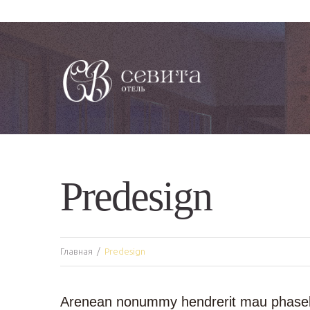
Predesign
Главная
Predesign
Arenean nonummy hendrerit mau phaselnt