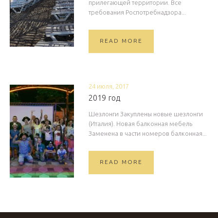
прилегающей территории. Все
требования Роспотребнадзора...
READ MORE
24 июля, 2017
2019 год
Шезлонги Закуплены новые шезлонги
(Италия). Новая балконная мебель
Заменена в части номеров балконная...
READ MORE